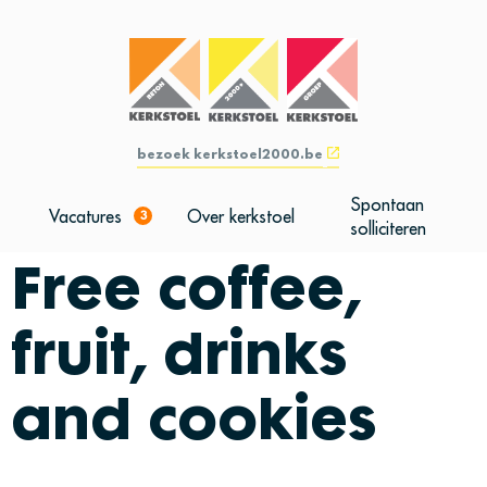
bezoek kerkstoel2000.be
Spontaan
Vacatures
Over kerkstoel
3
solliciteren
Free coffee,
fruit, drinks
and cookies